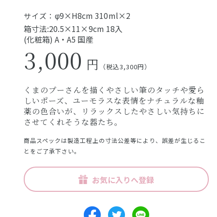
φ9×H8cm 310ml×2
サイズ：
箱寸法:20.5×11×9cm 18入
(化粧箱) A・A5 国産
3,000
円
（税込3,300円）
くまのプーさんを描くやさしい筆のタッチや愛ら
しいポーズ、ユーモラスな表情をナチュラルな釉
薬の色合いが、リラックスしたやさしい気持ちに
させてくれそうな器たち。
商品スペックは製造工程上の寸法公差等により、誤差が生じるこ
とをご了承下さい。
お気に入りへ登録