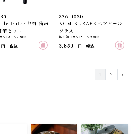
035
326-0030
 de Dolce 熊野 侑昂
NOMIKURABE ペアビール
粧筆セット
グラス
9×10.1×2.9cm
箱寸法:19×13.1×9.5cm
3,850
円 税込
円 税込
1
2
›