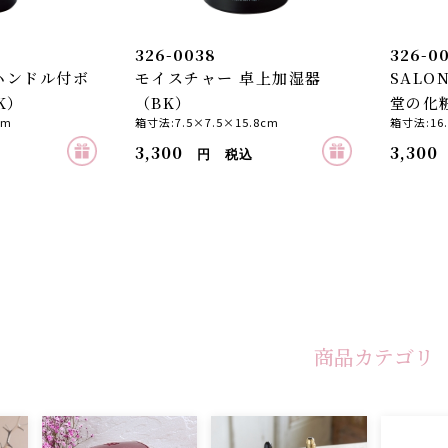
326-0038
326-0
 ハンドル付ボ
モイスチャー 卓上加湿器
SALON
K）
（BK）
堂の化
cm
箱寸法:7.5×7.5×15.8cm
箱寸法:16.
3,300
3,300
円 税込
商品カテゴリ