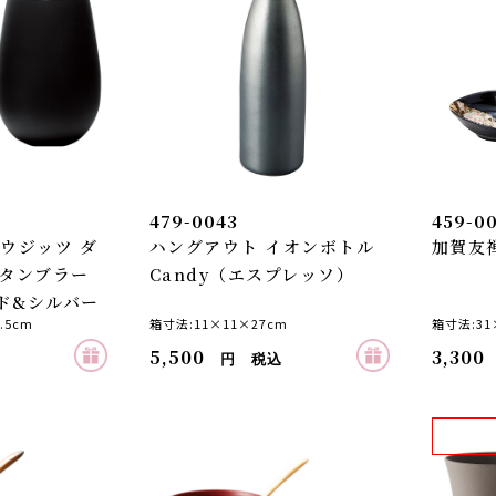
479-0043
459-0
ウジッツ ダ
ハングアウト イオンボトル
加賀友
アタンブラー
Candy（エスプレッソ）
ド&シルバー
.5cm
箱寸法:11×11×27cm
箱寸法:31×
5,500
3,300
円 税込