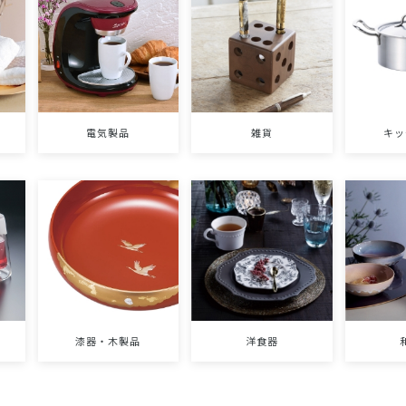
電気製品
雑貨
キッ
漆器・木製品
洋食器