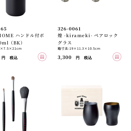
065
326-0061
 HOME ハンドル付ボ
煌 -kirameki- ペアロック
0ml（BK）
グラス
5×7.5×21cm
箱寸法:19×11.3×10.5cm
3,300
円 税込
円 税込