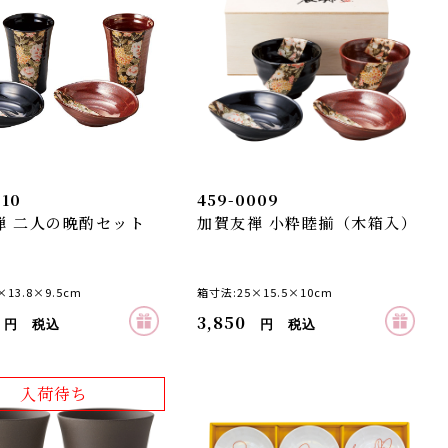
010
459-0009
禅 二人の晩酌セット
加賀友禅 小粋睦揃（木箱入）
13.8×9.5cm
箱寸法:25×15.5×10cm
3,850
円 税込
円 税込
入荷待ち