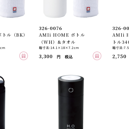
326-0076
326-0
 ボトル（BK）
AMIi HOME ボトル
AMIi
（WH）&タオル
トル34
2cm
箱寸法:14.1×18×7.2cm
箱寸法:7.
3,300
2,750
円 税込