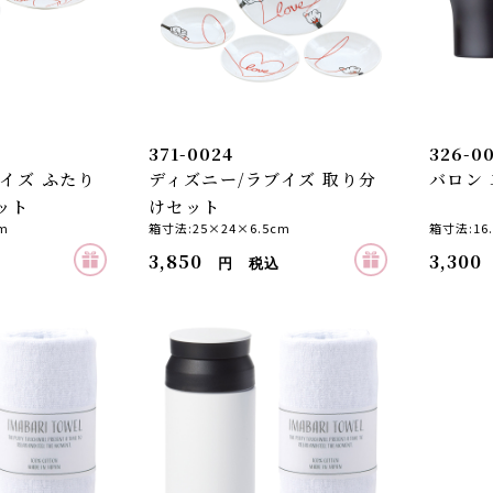
371-0024
326-0
イズ ふたり
ディズニー/ラブイズ 取り分
バロン
ット
けセット
m
箱寸法:25×24×6.5cm
箱寸法:16.
3,850
3,300
円 税込
お買い物を続ける
カートへ進む